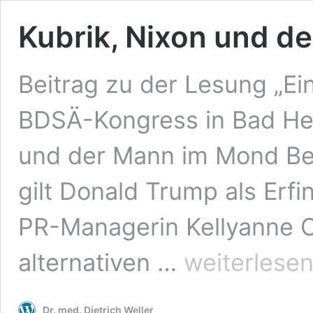
Kubrik, Nixon und d
Beitrag zu der Lesung „Ei
BDSÄ-Kongress in Bad Her
und der Mann im Mond Bei
gilt Donald Trump als Erf
PR-Managerin Kellyanne C
Kubrik,
alternativen …
weiterlese
Nixon
und
der
Dr. med. Dietrich Weller
Mann