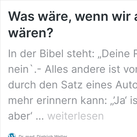
Was wäre, wenn wir a
wären?
In der Bibel steht: „Deine 
nein`.- Alles andere ist v
durch den Satz eines Aut
mehr erinnern kann: „’Ja‘ ist
Was
aber‘ …
weiterlesen
wäre,
wenn
wir
Dr. med. Dietrich Weller
alle