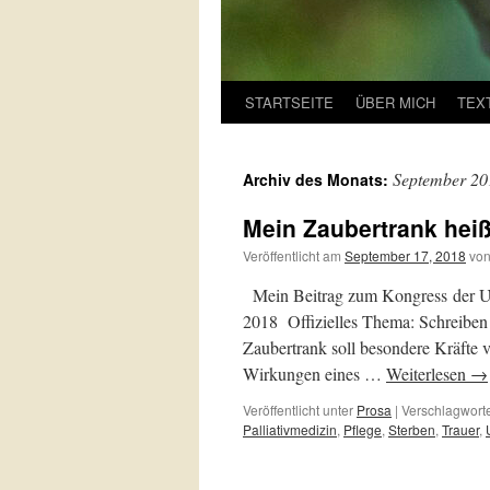
STARTSEITE
ÜBER MICH
TEX
September 20
Archiv des Monats:
Mein Zaubertrank heiß
Veröffentlicht am
September 17, 2018
vo
Mein Beitrag zum Kongress der U
2018 Offizielles Thema: Schreiben 
Zaubertrank soll besondere Kräfte 
Wirkungen eines …
Weiterlesen
→
Veröffentlicht unter
Prosa
|
Verschlagworte
Palliativmedizin
,
Pflege
,
Sterben
,
Trauer
,