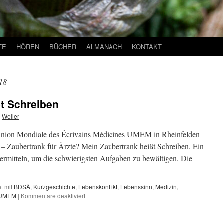
TE
HÖREN
BÜCHER
ALMANACH
KONTAKT
18
t Schreiben
n
Weller
nion Mondiale des Écrivains Médicines UMEM in Rheinfelden
– Zaubertrank für Ärzte? Mein Zaubertrank heißt Schreiben. Ein
vermitteln, um die schwierigsten Aufgaben zu bewältigen. Die
t mit
BDSÄ
,
Kurzgeschichte
,
Lebenskonflikt
,
Lebenssinn
,
Medizin
,
für
UMEM
|
Kommentare deaktiviert
Mein
Zaubertrank
heißt