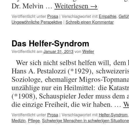
Dr. Melvin …
Weiterlesen
→
Veröffentlicht unter
Prosa
|
Verschlagwortet mit
Empathie
,
Gefüh
Ungewöhnliche Perspektive
|
Schreib einen Kommentar
Das Helfer-Syndrom
Veröffentlicht am
Januar 31, 2013
von
Weller
Wer sich nicht selbst helfen will, dem
Hans A. Pestalozzi (*1929), schweizeri
Soziologe, ehemaliger Migros-Topmanag
unzählige nur ein Heilmittel: die Katas
(*1908), Schauspieler Jeder muss dem a
die einzige Freiheit, die wir haben. …
W
Veröffentlicht unter
Prosa
|
Verschlagwortet mit
Helfer-Syndrom
Medizin
,
Pflege
,
Schwierige Menschen in schwierigen Situation