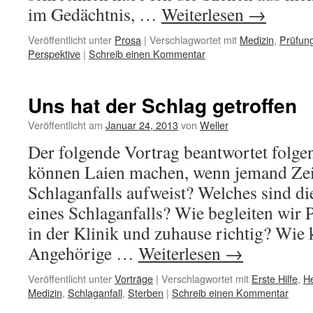
im Gedächtnis, …
Weiterlesen
→
Veröffentlicht unter
Prosa
|
Verschlagwortet mit
Medizin
,
Prüfun
Perspektive
|
Schreib einen Kommentar
Uns hat der Schlag getroffen
Veröffentlicht am
Januar 24, 2013
von
Weller
Der folgende Vortrag beantwortet folge
können Laien machen, wenn jemand Zei
Schlaganfalls aufweist? Welches sind d
eines Schlaganfalls? Wie begleiten wir P
in der Klinik und zuhause richtig? Wie
Angehörige …
Weiterlesen
→
Veröffentlicht unter
Vorträge
|
Verschlagwortet mit
Erste Hilfe
,
H
Medizin
,
Schlaganfall
,
Sterben
|
Schreib einen Kommentar