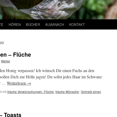
TE
HÖREN
BÜCHER
ALMANACH
KONTAKT
99
en – Flüche
n
Weller
en Honig verpassen! Ich wünsch Dir einen Fuchs an den
ollen Dich zur Hölle jagen! Du sollst jedes Haar im Schwanz
er …
Weiterlesen
→
t mit
Irische Verwünschungen -Flüche
,
Irische Wünsche
|
Schreib einen
– Toasts