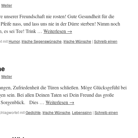
n
Weller
unserer Freundschaft nie rosten! Gute Gesundheit für die
feife nass, und lass uns nie in der Dürre sterben! Nimm noch
n, es sei Tee! Trink …
Weiterlesen
→
t mit
Humor
,
Irische Segenswünsche
,
Irische Wünsche
|
Schreib einen
he
n
Weller
gen, Zufriedenheit die Türen schließen. Möge Glücksgefühl bei
en sein. Bei allen Deinen Taten sei Dein Freund das große
der Sorgenblick. Dies …
Weiterlesen
→
chlagwortet mit
Gedichte
,
Irische Wünsche
,
Lebenssinn
|
Schreib einen