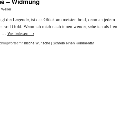
he – Widmung
n
Weller
agt die Legende, ist das Glück am meisten hold, denn an jedem
 voll Gold. Wenn ich mich nach innen wende, sehe ich als Iren
ns …
Weiterlesen
→
chlagwortet mit
Irische Wünsche
|
Schreib einen Kommentar