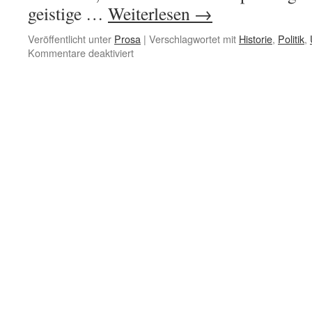
geistige …
Weiterlesen
→
Veröffentlicht unter
Prosa
|
Verschlagwortet mit
Historie
,
Politik
,
für
Kommentare deaktiviert
Kubrick,
Nixon
und
der
Mann
im
Mond