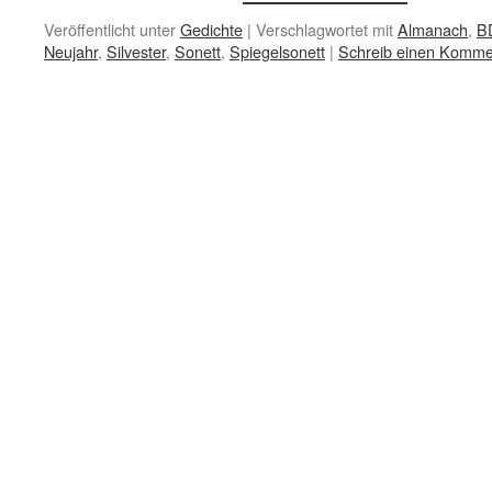
Veröffentlicht unter
Gedichte
|
Verschlagwortet mit
Almanach
,
B
Neujahr
,
Silvester
,
Sonett
,
Spiegelsonett
|
Schreib einen Komme