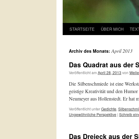
STARTSEITE
ÜBER MICH
TEX
April 2013
Archiv des Monats:
Das Quadrat aus der 
Veröffentlicht am
April 28, 2013
von
Welle
Die Silbenschmiede ist eine Werkstat
geistige Kreativität und den Humor
Neumeyer aus Hollenstedt. Er hat 
Veröffentlicht unter
Gedichte
,
Silbenschm
Ungewöhnliche Perspektive
|
Schreib ei
Das Dreieck aus der 