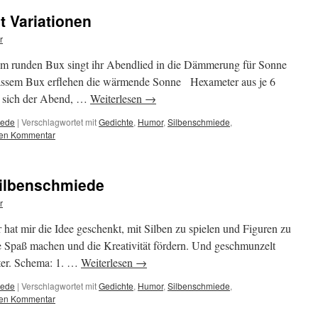
 Variationen
r
m runden Bux singt ihr Abendlied in die Dämmerung für Sonne
ssem Bux erflehen die wärmende Sonne Hexameter aus je 6
 sich der Abend, …
Weiterlesen
→
iede
|
Verschlagwortet mit
Gedichte
,
Humor
,
Silbenschmiede
,
nen Kommentar
Silbenschmiede
r
at mir die Idee geschenkt, mit Silben zu spielen und Figuren zu
nie Spaß machen und die Kreativität fördern. Und geschmunzelt
ster. Schema: 1. …
Weiterlesen
→
iede
|
Verschlagwortet mit
Gedichte
,
Humor
,
Silbenschmiede
,
nen Kommentar