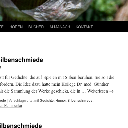
TE
HÖREN
BÜCHER
ALMANACH
KONTAKT
Silbenschmiede
r
t für Gedichte, die auf Spielen mit Silben beruhen. Sie soll die
 fördern. Die Idee dazu hatte mein Kollege Dr. med. Günther
mir die Sammlung der Werke geschickt, die in …
Weiterlesen
→
iede
|
Verschlagwortet mit
Gedichte
,
Humor
,
Silbenschmiede
,
nen Kommentar
Silbenschmiede