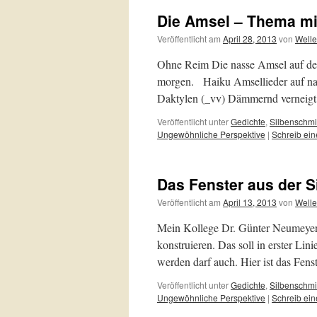
Die Amsel – Thema mit
Veröffentlicht am
April 28, 2013
von
Welle
Ohne Reim Die nasse Amsel auf de
morgen. Haiku Amsellieder auf na
Daktylen (_vv) Dämmernd verneigt
Veröffentlicht unter
Gedichte
,
Silbenschm
Ungewöhnliche Perspektive
|
Schreib ei
Das Fenster aus der 
Veröffentlicht am
April 13, 2013
von
Welle
Mein Kollege Dr. Günter Neumeyer h
konstruieren. Das soll in erster Li
werden darf auch. Hier ist das Fen
Veröffentlicht unter
Gedichte
,
Silbenschm
Ungewöhnliche Perspektive
|
Schreib ei