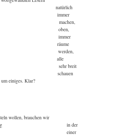
 natürlich
en immer
 machen,
 oben,
 immer
n- räume
 werden,
ch alle
ehr breit
 schauen
 um einiges. Klar?
teln wollen, brauchen wir
eg in der
it einer