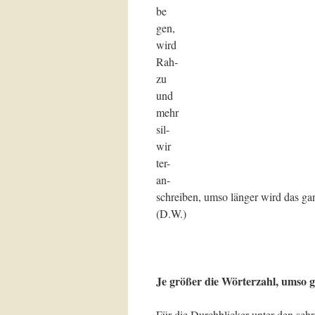
be t
gen, s
wird 
Rah- 
zu br
und
mehr 
sil- 
wir 
ter- 
an- 
schreiben, umso länger wird das gan
(D.W.)
Je größer die Wörterzahl, umso g
Für die Durchblicker unter den se