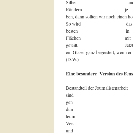
Silbe u
Rändern j
ben, dann sollten wir noch einen ho
So wird 
besten
Flächen m
geteilt. J
ein Glaser ganz begeistert, wenn er 
(D.W.)
Eine besondere Version des Fens
Bestandteil der Journalistenarbeit
sind te
gen ric
dun- B
leum- d
Ver- b
und h