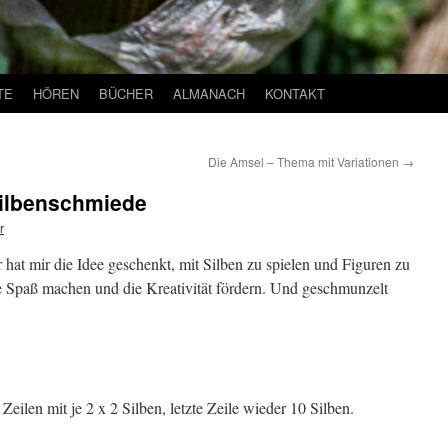
TE
HÖREN
BÜCHER
ALMANACH
KONTAKT
Die Amsel – Thema mit Variationen
→
Silbenschmiede
r
at mir die Idee geschenkt, mit Silben zu spielen und Figuren zu
nie Spaß machen und die Kreativität fördern. Und geschmunzelt
Zeilen mit je 2 x 2 Silben, letzte Zeile wieder 10 Silben.