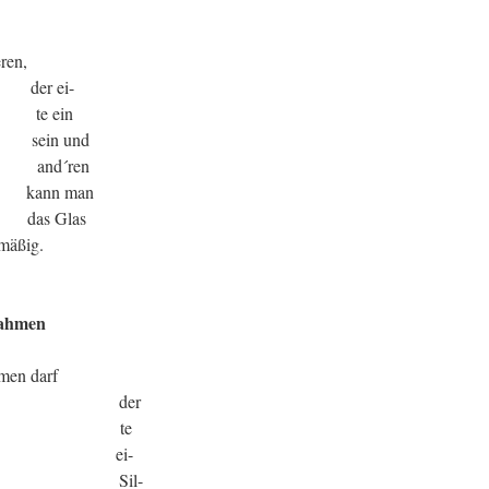
ren,
 ei-
 ein
 und
´ren
nn man
s Glas
mäßig.
Rahmen
men darf
der
 te
ei-
il-