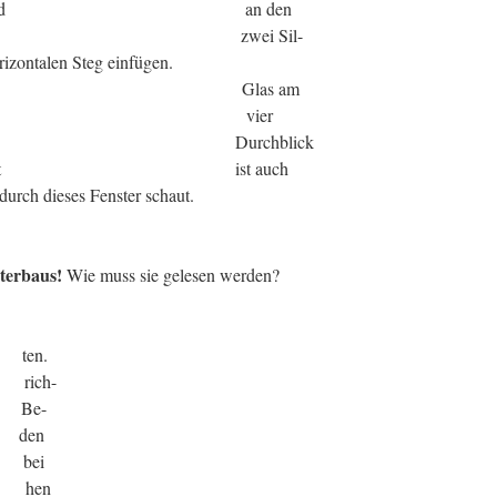
nd an den
e zwei Sil-
rizontalen Steg einfügen.
das Glas am
 in vier
it Durchblick
etzt ist auch
durch dieses Fenster schaut.
terbaus!
Wie muss sie gelesen werden?
n.
h-
e-
en
ei
en