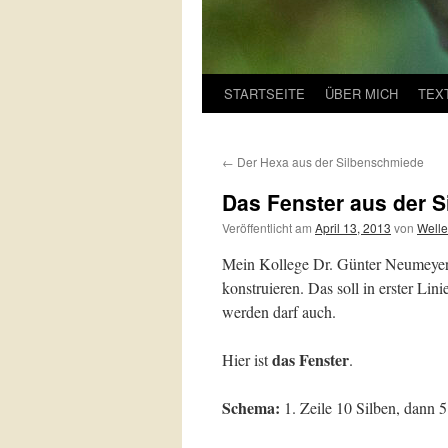
STARTSEITE
ÜBER MICH
TEX
←
Der Hexa aus der Silbenschmiede
Das Fenster aus der 
Veröffentlicht am
April 13, 2013
von
Welle
Mein Kollege Dr. Günter Neumeyer h
konstruieren. Das soll in erster Li
werden darf auch.
das Fenster
Hier ist
.
Schema:
1. Zeile 10 Silben, dann 5 