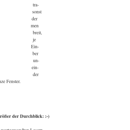
ra-
onst
der
men
eit,
 je
Ein-
ber
un-
ein-
der
ze Fenster.
rößer der Durchblick: :-)
hr wortgewandten Lesern