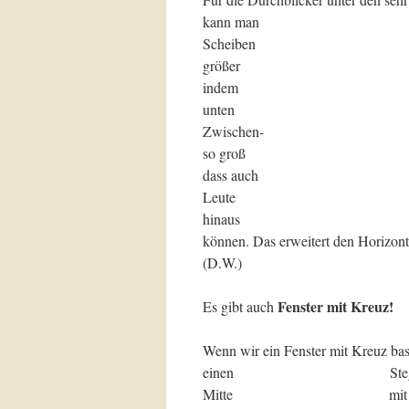
kann man
Scheib
größer
indem
unten
Zwische
so groß
dass au
Leute s
hinaus
können. Das erweitert den Horizont
(D.W.)
Fenster mit Kreuz!
Es gibt auch
Wenn wir ein Fenster mit Kreuz bas
einen St
Mitte m