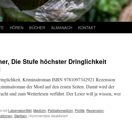
TE
HÖREN
BÜCHER
ALMANACH
KONTAKT
er, Die Stufe höchster Dringlichkeit
r
 Dringlichkeit, Kriminalroman ISBN 9781097342921 Rezension
riminalroman der Mord auf den ersten Seiten. Damit wird der
cht und zum Weiterlesen verführt. Der Leser will ja wissen, wer
t mit
Lebenskonflikt
,
Medizin
,
Palliativmedizin
,
Politik
,
Rezension
,
für
uationen
,
Sterben
|
Kommentare deaktiviert
Rezension:
Timo
Fischer,