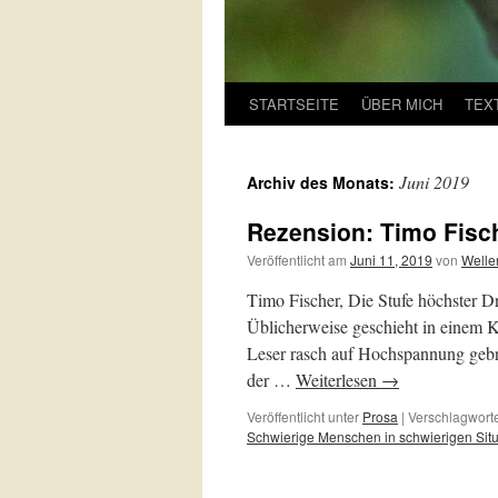
STARTSEITE
ÜBER MICH
TEX
Juni 2019
Archiv des Monats:
Rezension: Timo Fisch
Veröffentlicht am
Juni 11, 2019
von
Welle
Timo Fischer, Die Stufe höchster
Üblicherweise geschieht in einem K
Leser rasch auf Hochspannung gebra
der …
Weiterlesen
→
Veröffentlicht unter
Prosa
|
Verschlagworte
Schwierige Menschen in schwierigen Sit