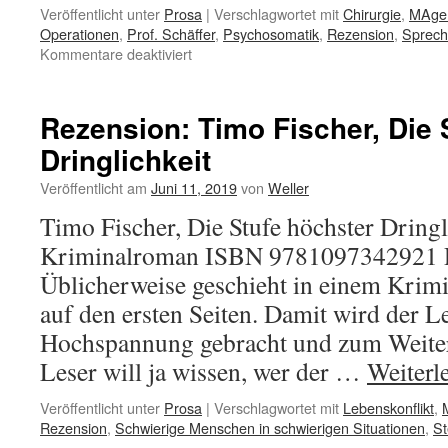
Veröffentlicht unter
Prosa
|
Verschlagwortet mit
Chirurgie
,
MAge
Operationen
,
Prof. Schäffer
,
Psychosomatik
,
Rezension
,
Sprech
für
Kommentare deaktiviert
Schäffer:
Jeder
Magen
Rezension: Timo Fischer, Die 
hat
Dringlichkeit
seinen
Reiz.
Veröffentlicht am
Juni 11, 2019
von
Weller
–
Rezension
Timo Fischer, Die Stufe höchster Dringl
Kriminalroman ISBN 9781097342921 
Üblicherweise geschieht in einem Kri
auf den ersten Seiten. Damit wird der L
Hochspannung gebracht und zum Weiter
Leser will ja wissen, wer der …
Weiterl
Veröffentlicht unter
Prosa
|
Verschlagwortet mit
Lebenskonflikt
,
Rezension
,
Schwierige Menschen in schwierigen Situationen
,
St