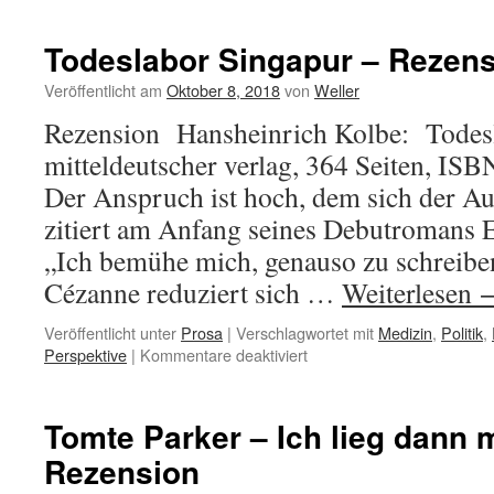
Todeslabor Singapur – Rezen
Veröffentlicht am
Oktober 8, 2018
von
Weller
Rezension Hansheinrich Kolbe: Todes
mitteldeutscher verlag, 364 Seiten, I
Der Anspruch ist hoch, dem sich der Auto
zitiert am Anfang seines Debutromans
„Ich bemühe mich, genauso zu schreiben
Cézanne reduziert sich …
Weiterlesen
Veröffentlicht unter
Prosa
|
Verschlagwortet mit
Medizin
,
Politik
,
für
Perspektive
|
Kommentare deaktiviert
Todeslabor
Singapur
–
Tomte Parker – Ich lieg dann m
Rezension
Rezension