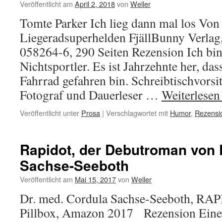
Veröffentlicht am
April 2, 2018
von
Weller
Tomte Parker Ich lieg dann mal los Von
Liegeradsuperhelden FjällBunny Verla
058264-6, 290 Seiten Rezension Ich bi
Nichtsportler. Es ist Jahrzehnte her, das
Fahrrad gefahren bin. Schreibtischvorsi
Fotograf und Dauerleser …
Weiterlese
Veröffentlicht unter
Prosa
|
Verschlagwortet mit
Humor
,
Rezensi
Rapidot, der Debutroman von 
Sachse-Seeboth
Veröffentlicht am
Mai 15, 2017
von
Weller
Dr. med. Cordula Sachse-Seeboth, RA
Pillbox, Amazon 2017 Rezension Ein