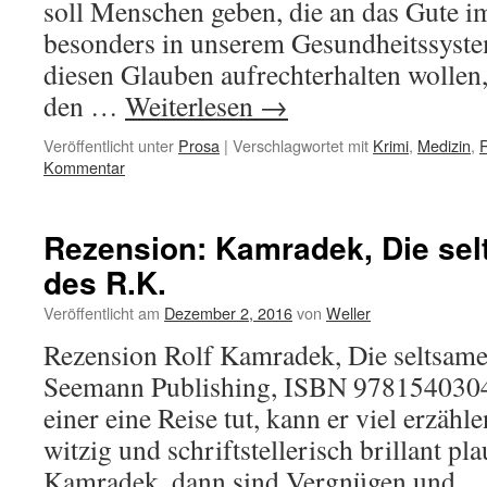
soll Menschen geben, die an das Gute 
besonders in unserem Gesundheitssyst
diesen Glauben aufrechterhalten wollen,
den …
Weiterlesen
→
Veröffentlicht unter
Prosa
|
Verschlagwortet mit
Krimi
,
Medizin
,
R
Kommentar
Rezension: Kamradek, Die se
des R.K.
Veröffentlicht am
Dezember 2, 2016
von
Weller
Rezension Rolf Kamradek, Die seltsame
Seemann Publishing, ISBN 9781540304
einer eine Reise tut, kann er viel erzähl
witzig und schriftstellerisch brillant p
Kamradek, dann sind Vergnügen und 