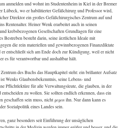
um anmelden und wohnt im Studentenheim in Kiel in der Bremer
r Lübeck, wo er habilitierter Gefäßchirurg und Professor wird,
licher Direktor ein großes Gefäßchirurgisches Zentrum auf und
t ins Rentenalter. Heiner Wenk erarbeitet auch in seinen
 und krebsbezogenen Gesellschaften Grundlagen für eine
 Bestreben besteht darin, seine ärztlichen Ideale mit
 gegen die rein materiellen und gewinnbezogenen Finanzdiktate
er entschließt sich am Ende doch zur Kündigung, weil er nicht
er es für verantwortbar und aushaltbar hält.
m Zentrum des Buchs das Hauptkapitel steht: ein brillanter Aufsatz
ist Wenks Glaubensbekenntnis, seine Lebens- und
ine Pflichtlektüre für alle Verwaltungsleute, die glauben, in der
entscheiden zu wollen. Sie sollten endlich erkennen, dass ein
 geschaffen sein muss, nicht
gegen
ihn. Nur dann kann es
 der Sozialpolitik eines Landes sein.
ren, ganz besonders seit Einführung der unsäglichen
tschritte in der Medizin werden immer größer und besser, und die