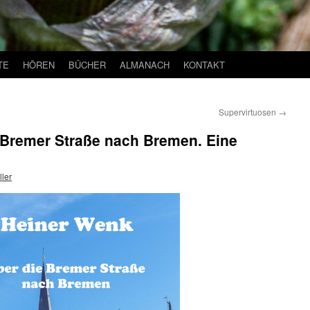
TE
HÖREN
BÜCHER
ALMANACH
KONTAKT
Supervirtuosen
→
 Bremer Straße nach Bremen. Eine
ler