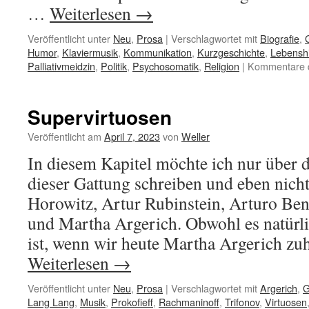
…
Weiterlesen
→
Veröffentlicht unter
Neu
,
Prosa
|
Verschlagwortet mit
Biografie
,
Humor
,
Klaviermusik
,
Kommunikation
,
Kurzgeschichte
,
Lebenshi
Palliativmeidzin
,
Politik
,
Psychosomatik
,
Religion
|
Kommentare d
Supervirtuosen
Veröffentlicht am
April 7, 2023
von
Weller
In diesem Kapitel möchte ich nur über d
dieser Gattung schreiben und eben nich
Horowitz, Artur Rubinstein, Arturo Ben
und Martha Argerich. Obwohl es natürl
ist, wenn wir heute Martha Argerich z
Weiterlesen
→
Veröffentlicht unter
Neu
,
Prosa
|
Verschlagwortet mit
Argerich
,
G
Lang Lang
,
Musik
,
Prokofieff
,
Rachmaninoff
,
Trifonov
,
Virtuosen