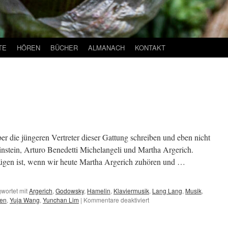
TE
HÖREN
BÜCHER
ALMANACH
KONTAKT
er die jüngeren Vertreter dieser Gattung schreiben und eben nicht
nstein, Arturo Benedetti Michelangeli und Martha Argerich.
nügen ist, wenn wir heute Martha Argerich zuhören und …
wortet mit
Argerich
,
Godowsky
,
Hamelin
,
Klaviermusik
,
Lang Lang
,
Musik
,
für
sen
,
Yuja Wang
,
Yunchan Lim
|
Kommentare deaktiviert
Supervirtuosen