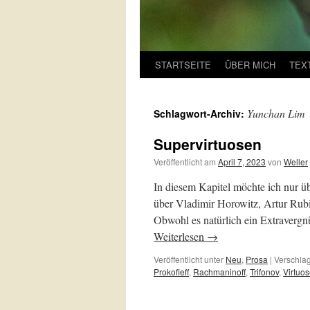
STARTSEITE
ÜBER MICH
TEX
Yunchan Lim
Schlagwort-Archiv:
Supervirtuosen
Veröffentlicht am
April 7, 2023
von
Weller
In diesem Kapitel möchte ich nur üb
über Vladimir Horowitz, Artur Rubi
Obwohl es natürlich ein Extraverg
Weiterlesen
→
Veröffentlicht unter
Neu
,
Prosa
|
Verschlag
Prokofieff
,
Rachmaninoff
,
Trifonov
,
Virtuo