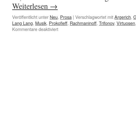
Weiterlesen
→
Veröffentlicht unter
Neu
,
Prosa
|
Verschlagwortet mit
Argerich
,
G
Lang Lang
,
Musik
,
Prokofieff
,
Rachmaninoff
,
Trifonov
,
Virtuosen
für
Kommentare deaktiviert
Supervirtuosen