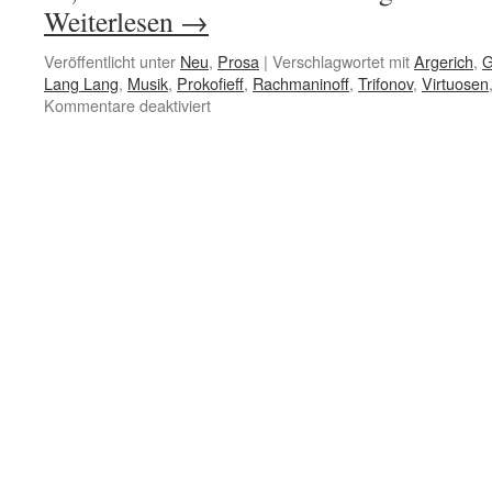
Weiterlesen
→
Veröffentlicht unter
Neu
,
Prosa
|
Verschlagwortet mit
Argerich
,
G
Lang Lang
,
Musik
,
Prokofieff
,
Rachmaninoff
,
Trifonov
,
Virtuosen
für
Kommentare deaktiviert
Supervirtuosen