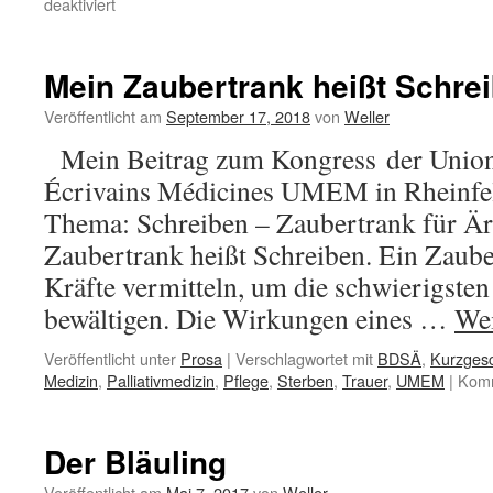
für
deaktiviert
Das
Rosenkohltrauma
Mein Zaubertrank heißt Schre
Veröffentlicht am
September 17, 2018
von
Weller
Mein Beitrag zum Kongress der Union
Écrivains Médicines UMEM in Rheinfel
Thema: Schreiben – Zaubertrank für Ä
Zaubertrank heißt Schreiben. Ein Zaube
Kräfte vermitteln, um die schwierigste
bewältigen. Die Wirkungen eines …
Wei
Veröffentlicht unter
Prosa
|
Verschlagwortet mit
BDSÄ
,
Kurzgesc
Medizin
,
Palliativmedizin
,
Pflege
,
Sterben
,
Trauer
,
UMEM
|
Komm
Der Bläuling
Veröffentlicht am
Mai 7, 2017
von
Weller