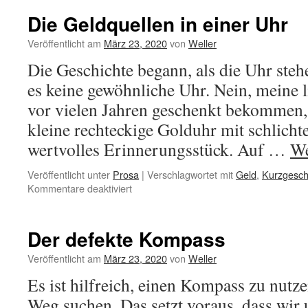
in
Die Geldquellen in einer Uhr
meinem
Bild
Veröffentlicht am
März 23, 2020
von
Weller
Die Geschichte begann, als die Uhr stehe
es keine gewöhnliche Uhr. Nein, meine li
vor vielen Jahren geschenkt bekommen, 
kleine rechteckige Golduhr mit schlicht
wertvolles Erinnerungsstück. Auf …
We
Veröffentlicht unter
Prosa
|
Verschlagwortet mit
Geld
,
Kurzgesch
für
Kommentare deaktiviert
Die
Geldquellen
in
Der defekte Kompass
einer
Uhr
Veröffentlicht am
März 23, 2020
von
Weller
Es ist hilfreich, einen Kompass zu nutz
Weg suchen. Das setzt voraus, dass wir