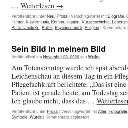
…
Weiterlesen
→
Veröffentlicht unter
Neu
,
Prosa
|
Verschlagwortet mit
Biografie
,
Humor
,
Klaviermusik
,
Kommunikation
,
Kurzgeschichte
,
Lebenshi
Palliativmeidzin
,
Politik
,
Psychosomatik
,
Religion
|
Kommentare d
Sein Bild in meinem Bild
Veröffentlicht am
November 23, 2020
von
Weller
Am Totensonntag wurde ich spät abends
Leichenschau an diesem Tag in ein Pfle
Pflegefachkraft berichtete: „Das ist eine
Patient ist gerade heute, am Todestag se
Ich glaube nicht, dass das …
Weiterles
Veröffentlicht unter
Prosa
|
Verschlagwortet mit
Alter
,
Fotografie
für
Symbole
,
Würde
|
Kommentare deaktiviert
Sein
Bild