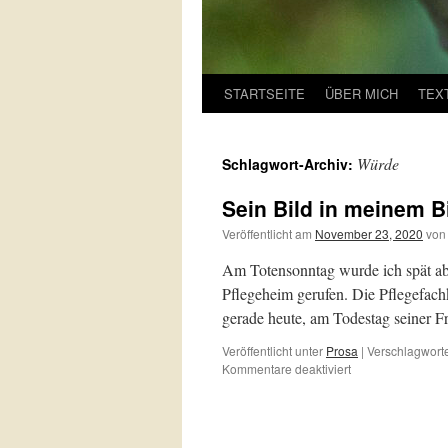
STARTSEITE
ÜBER MICH
TEX
Würde
Schlagwort-Archiv:
Sein Bild in meinem B
Veröffentlicht am
November 23, 2020
von
Am Totensonntag wurde ich spät ab
Pflegeheim gerufen. Die Pflegefachkra
gerade heute, am Todestag seiner F
Veröffentlicht unter
Prosa
|
Verschlagworte
für
Kommentare deaktiviert
Sein
Bild
in
meinem