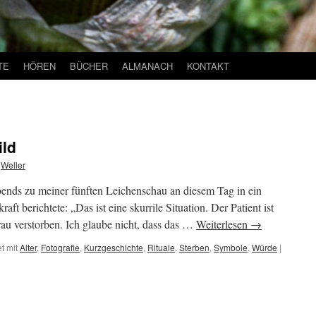
TE
HÖREN
BÜCHER
ALMANACH
KONTAKT
ild
Weller
ends zu meiner fünften Leichenschau an diesem Tag in ein
ft berichtete: „Das ist eine skurrile Situation. Der Patient ist
rau verstorben. Ich glaube nicht, dass das …
Weiterlesen
→
t mit
Alter
,
Fotografie
,
Kurzgeschichte
,
Rituale
,
Sterben
,
Symbole
,
Würde
|