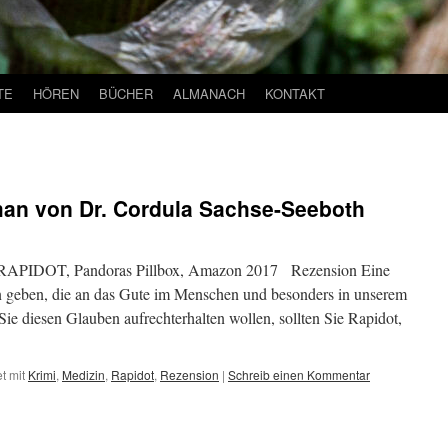
TE
HÖREN
BÜCHER
ALMANACH
KONTAKT
man von Dr. Cordula Sachse-Seeboth
, RAPIDOT, Pandoras Pillbox, Amazon 2017 Rezension Eine
 geben, die an das Gute im Menschen und besonders in unserem
e diesen Glauben aufrechterhalten wollen, sollten Sie Rapidot,
t mit
Krimi
,
Medizin
,
Rapidot
,
Rezension
|
Schreib einen Kommentar