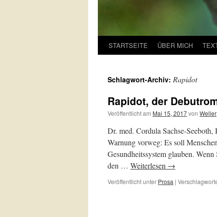
STARTSEITE
ÜBER MICH
TEX
Rapidot
Schlagwort-Archiv:
Rapidot, der Debutro
Veröffentlicht am
Mai 15, 2017
von
Weller
Dr. med. Cordula Sachse-Seeboth
Warnung vorweg: Es soll Menschen
Gesundheitssystem glauben. Wenn Si
den …
Weiterlesen
→
Veröffentlicht unter
Prosa
|
Verschlagworte