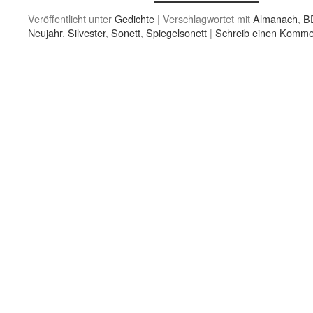
Veröffentlicht unter
Gedichte
|
Verschlagwortet mit
Almanach
,
B
Neujahr
,
Silvester
,
Sonett
,
Spiegelsonett
|
Schreib einen Komme