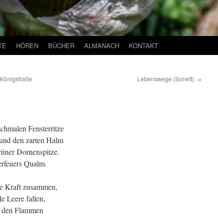
TE
HÖREN
BÜCHER
ALMANACH
KONTAKT
 Königstraße
Lebenswege (Sonett)
→
schmalen Fensterritze
 und den zarten Halm
rüner Dornenspitze.
erfeuers Qualm.
ze Kraft zusammen,
le Leere fallen,
or den Flammen