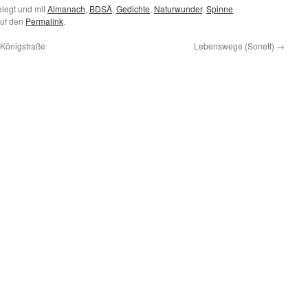
legt und mit
Almanach
,
BDSÄ
,
Gedichte
,
Naturwunder
,
Spinne
auf den
Permalink
.
 Königstraße
Lebenswege (Sonett)
→