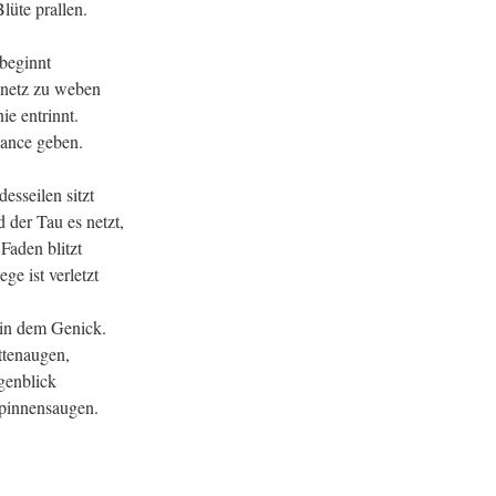
Blüte prallen.
 beginnt
lsnetz zu weben
ie entrinnt.
hance geben.
esseilen sitzt
der Tau es netzt,
Faden blitzt
ge ist verletzt
 in dem Genick.
ettenaugen,
genblick
Spinnensaugen.