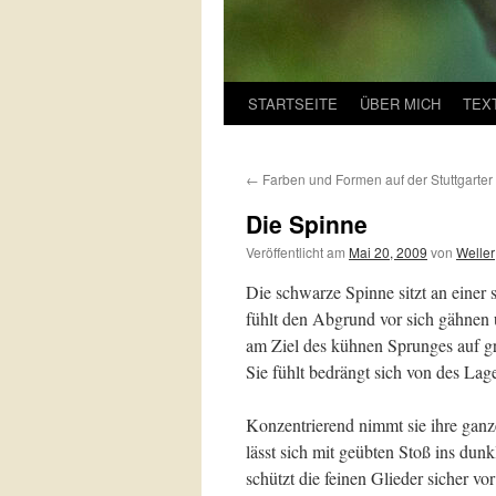
STARTSEITE
ÜBER MICH
TEX
←
Farben und Formen auf der Stuttgarter
Die Spinne
Veröffentlicht am
Mai 20, 2009
von
Weller
Die schwarze Spinne sitzt an einer 
fühlt den Abgrund vor sich gähnen
am Ziel des kühnen Sprunges auf g
Sie fühlt bedrängt sich von des Lag
Konzentrierend nimmt sie ihre gan
lässt sich mit geübten Stoß ins dunk
schützt die feinen Glieder sicher v