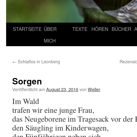
STARTSEITE
ÜBER
TEXTE
HÖREN
BÜCHER
MICH
←
Schlaflos in Leonberg
Rezensio
Sorgen
Veröffentlicht am
August 23, 2016
von
Weller
Im Wald
trafen wir eine junge Frau,
das Neugeborene im Tragesack vor der 
den Säugling im Kinderwagen,
den Fünfjährigen neben sich.