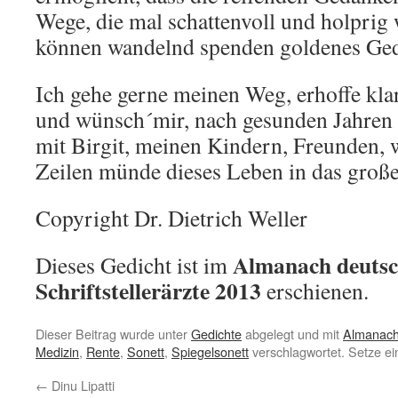
Wege, die mal schattenvoll und holprig 
können wandelnd spenden goldenes Ged
Ich gehe gerne meinen Weg, erhoffe klar
und wünsch´mir, nach gesunden Jahren
mit Birgit, meinen Kindern, Freunden,
Zeilen münde dieses Leben in das große
Copyright Dr. Dietrich Weller
Almanach deutsc
Dieses Gedicht ist im
Schriftstellerärzte 2013
erschienen.
Dieser Beitrag wurde unter
Gedichte
abgelegt und mit
Almanac
Medizin
,
Rente
,
Sonett
,
Spiegelsonett
verschlagwortet. Setze e
←
Dinu Lipatti