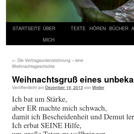
STARTSEITE
ÜBER
TEXTE
HÖREN
BÜCHER
MICH
←
Die Vertragsunterzeichnung – eine
Weihnachtsgeschichte
Weihnachtsgruß eines unbeka
Veröffentlicht am
Dezember 19, 2013
von
Weller
Ich bat um Stärke,
aber ER machte mich schwach,
damit ich Bescheidenheit und Demut ler
Ich erbat SEINE Hilfe,
um große Taten zu vollbringen,