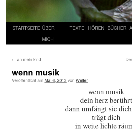
STARTSEITE
ÜBER
TEXTE
HÖREN
BÜCHER
MICH
←
an mein kind
Der
wenn musik
Veröffentlicht am
Mai 6, 2013
von
Weller
wenn musik
dein herz berühr
dann umfängt sie dich
trägt dich
in weite lichte räu