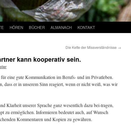
TE
HÖREN
BÜCHER
ALMANACH
KONTAKT
Die Kette der Missverständnisse
→
artner kann kooperativ sein.
ller
en für eine gute Kommunikation im Berufs- und im Privatleben.
dass er in unserem Sinn reagiert, wenn er nicht weiß, was wir
und Klarheit unserer Sprache ganz wesentlich dazu bei-tragen,
upt zu ermöglichen. Informieren bedeutet auch, auf Wunsch
prechenden Kommentaren und Kopien zu gewähren.