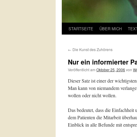
STARTSEITE
ÜBER MICH
TEX
←
Die Kunst des Zuhörens
Nur ein informierter P
Veröffentlicht am
Oktober 25, 2006
von
We
Dieser Satz ist einer der wichtigst
Man kann von niemandem verlangen, 
wollen oder nicht wollen.
Das bedeutet, dass die Einfachheit 
dem Patienten die Mitarbeit überha
Einblick in alle Befunde mit ents