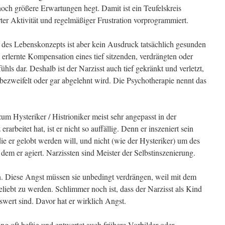
 noch größere Erwartungen hegt. Damit ist ein Teufelskreis
rter Aktivität und regelmäßiger Frustration vorprogrammiert.
s des Lebenskonzepts ist aber kein Ausdruck tatsächlich gesunden
e erlernte Kompensation eines tief sitzenden, verdrängten oder
ls dar. Deshalb ist der Narzisst auch tief gekränkt und verletzt,
 bezweifelt oder gar abgelehnt wird. Die Psychotherapie nennt das
um Hysteriker / Histrioniker meist sehr angepasst in der
rarbeitet hat, ist er nicht so auffällig. Denn er inszeniert sein
ie er gelobt werden will, und nicht (wie der Hysteriker) um des
dem er agiert. Narzissten sind Meister der Selbstinszenierung.
en. Diese Angst müssen sie unbedingt verdrängen, weil mit dem
eliebt zu werden. Schlimmer noch ist, dass der Narzisst als Kind
swert sind. Davor hat er wirklich Angst.
ung oft heftig und entwertet auch frühere Vorbilder oder