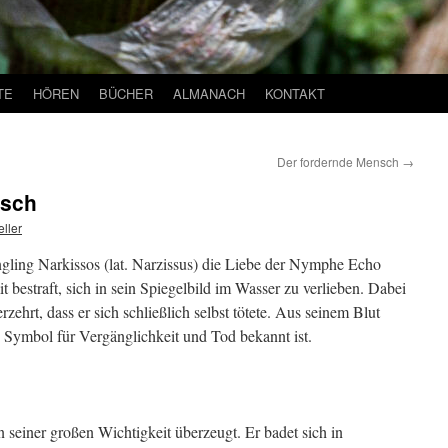
TE
HÖREN
BÜCHER
ALMANACH
KONTAKT
Der fordernde Mensch
→
nsch
ller
üngling Narkissos (lat. Narzissus) die Liebe der Nymphe Echo
bestraft, sich in sein Spiegelbild im Wasser zu verlieben. Dabei
erzehrt, dass er sich schließlich selbst tötete. Aus seinem Blut
s Symbol für Vergänglichkeit und Tod bekannt ist.
n seiner großen Wichtigkeit überzeugt. Er badet sich in