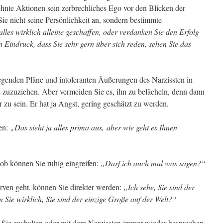
hnte Aktionen sein zerbrechliches Ego vor den Blicken der
ie nicht seine Persönlichkeit an, sondern bestimmte
lles wirklich alleine geschaffen, oder verdanken Sie den Erfolg
 Eindruck, dass Sie sehr gern über sich reden, sehen Sie das
egenden Pläne und intoleranten Äußerungen des Narzissten in
n zuzuziehen. Aber vermeiden Sie es, ihn zu belächeln, denn dann
 zu sein. Er hat ja Angst, gering geschätzt zu werden.
en:
„Das sieht ja alles prima aus,
aber wie geht es Ihnen
ob können Sie ruhig eingreifen:
„Darf ich auch mal was sagen?“
rven geht, können Sie direkter werden:
„Ich sehe, Sie sind der
Sie wirklich, Sie sind der einzige Große auf der Welt?“
Sie aushalten oder mit dem Narzissten immer wieder besprechen,