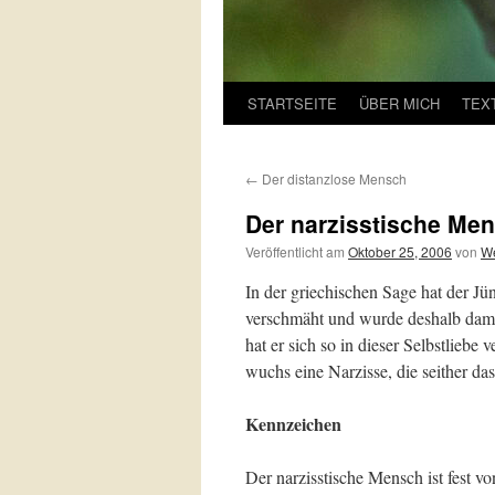
STARTSEITE
ÜBER MICH
TEX
←
Der distanzlose Mensch
Der narzisstische Me
Veröffentlicht am
Oktober 25, 2006
von
We
In der griechischen Sage hat der J
verschmäht und wurde deshalb damit 
hat er sich so in dieser Selbstliebe v
wuchs eine Narzisse, die seither da
Kennzeichen
Der narzisstische Mensch ist fest vo