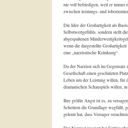
nie voll befriedigen, weil er immer
zwischen leistungs- und loborientie
Die Idee der Großartigkeit als Basi
Selbstwertgefühls, sondern stellt di
abgespaltenen Minderwertigkeitsgefüh
wenn die dargestellte Großartigkeit
eine „narzisstische Kränkung“.
Da der Narzisst sich im Gegensatz z
Gesellschaft einen geschätzten Platz e
Leben um der Leistung willen, für d
dramatischen Schauspiels willen, in 
Ihre größte Angst ist es, zu versag
Scheitern die Grundlage wegfällt, g
gelernt hat, dass Versager verachten
Der Narzisst reagiert bei Enttäusch