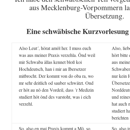
aus Mecklenburg-Vorpommern las
Übersetzung.
Eine schwäbische Kurzvorlesung
Also Leut´, hörat amôl her. I muss euch
Also, lie
was aus meiner Praxis verzehla. Ônd weil
hört bitte
mir Schwaba ällas kennet bloß koi
aus meine
Hochdeutsch, han i mir an Ibersetzer
Schwaben 
mitbrocht. Der kommt von do oba ra, wo
nur kein 
mr sehr deitlich od sauber schwätzt. Ond
Übersetze
er hôt au nô den Vordeil, dass ´r Medizin
Norddeuts
studiert hôt ônd des varstoht, was i eich
und reine
verzehl.
hat auch 
studiert h
berichten 
So, also en mai Praxis kommt a Mô, so
So, also 