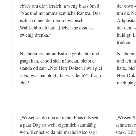
ebbes om die vierzich, a weng blass ôm d
der etwa 4
´Nas und mit amma zemlicha Rantza. Des
um die Na
isch so oiner, der den schwäbischa
Adipositas
Wahlschbruch hat: „Lieber me essa als
der dem 
zwenig drenka.“
huldigt: 
trinken.
Nachdem er mir an Batsch gebba hôt und i
Nachdem 
gsagt han, er soll sich nâhocka, bleibt er
und ich i
standa od sait: „Noi Herr Dokter, i will glei
hatte, ble
saga, was me plôgt.„Ja, was denn?“, frog i
Herr Dokt
ehn?
mich plagt
„Wisset se, do oba an meim Fuas tuts seit
„Wissen S
a paar Dag so weh, eigentlich saumäßig
schmerzt e
weh. Kennet se da nix mache?Also sag i
stark. Kö