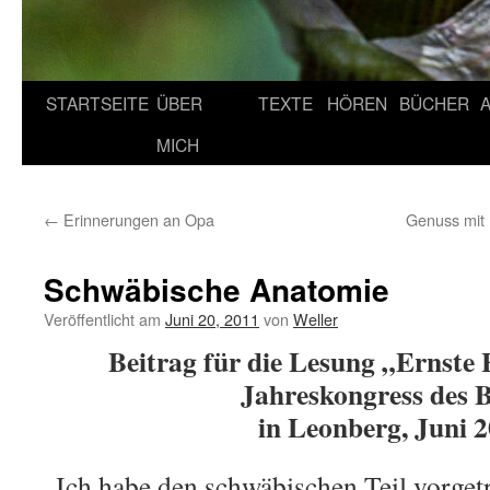
STARTSEITE
ÜBER
TEXTE
HÖREN
BÜCHER
MICH
←
Erinnerungen an Opa
Genuss mit
Schwäbische Anatomie
Veröffentlicht am
Juni 20, 2011
von
Weller
Beitrag für die Lesung „Ernste 
Jahreskongress des
in Leonberg, Juni 
Ich habe den schwäbischen Teil vorget