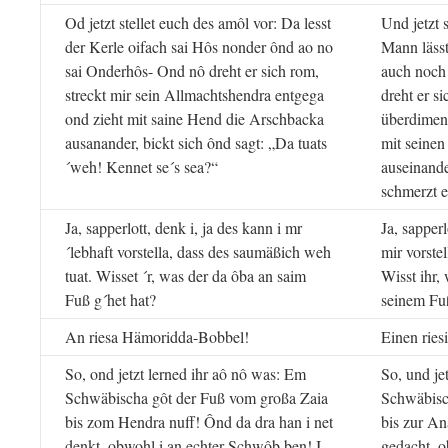
Od jetzt stellet euch des amôl vor: Da lesst
Und jetzt 
der Kerle oifach sai Hôs nonder ônd ao no
Mann lässt
sai Onderhôs- Ond nô dreht er sich rom,
auch noch
streckt mir sein Allmachtshendra entgega
dreht er si
ond zieht mit saine Hend die Arschbacka
überdimens
ausanander, bickt sich ônd sagt: „Da tuats
mit seine
´weh! Kennet se´s sea?“
auseinande
schmerzt 
Ja, sapperlott, denk i, ja des kann i mr
Ja, sapperl
´lebhaft vorstella, dass des saumäßich weh
mir vorstel
tuat. Wisset ´r, was der da ôba an saim
Wisst ihr,
Fuß g´het hat?
seinem Fu
An riesa Hämoridda-Bobbel!
Einen rie
So, ond jetzt lerned ihr aô nô was: Em
So, und je
Schwäbischa gôt der Fuß vom großa Zaia
Schwäbisc
bis zom Hendra nuff! Ônd da dra han i net
bis zur An
denkt, obwohl i an echter Schwôb ben! I
gedacht, o