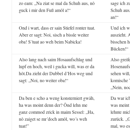
zo eam: „Na ziat se mal da Schuh aus, nô
sage ich z
guck i mir den Fuß amôl a!“
Schuh aus
an!“
Ond i wart, dass er sain Stiefel ronter tuat.
Und ich wa
Aber er sagt: Noi, sisch a bissle weiter
auszieht. A
oba! S´tuat ao weh beim Nabicka!
bisschen 
Bücken!“
Also lang nach saim Hosaaufschlag und
Also greif
lupf en hoch, weil i gucka will, was er da
Hosenaufsc
hôt.Da zieht der Dubbel d´Hos weg und
sehen will
sagt: „Noi, no weiter oba!“
komische 
„Nein, noc
Da ben e scho a weng konsterniert gwäh,
Da war ich
ha was moint denn der? Ônd lehn me
was meint 
ganz commod zrick in maim Sessel: „Ha,
lehnte mi
nô zaiget se mr´doch amôl, wo´s weh
zurück. „G
tuat!”
mal, wo es