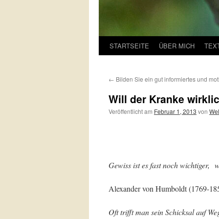
STARTSEITE
ÜBER MICH
TEX
←
Bilden Sie ein gut informiertes und mot
Will der Kranke wirkli
Veröffentlicht am
Februar 1, 2013
von
Wel
Gewiss ist es fast noch wichtiger,
wi
Alexander von Humboldt (1769-185
Oft trifft man sein Schicksal auf W