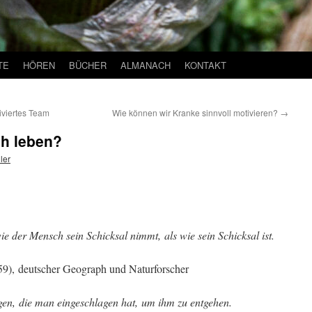
TE
HÖREN
BÜCHER
ALMANACH
KONTAKT
iviertes Team
Wie können wir Kranke sinnvoll motivieren?
→
ch leben?
ler
e der Mensch sein Schicksal nimmt,
als wie sein Schicksal ist.
9), deutscher Geograph und Naturforscher
egen,
die man eingeschlagen hat,
um ihm zu entgehen.