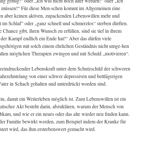
lang genug!“ oder „Ich will nicht noch älter werden!“ oder „Ich
en müssen!“ Für diese Men-schen kommt im Allgemeinen eine
aben aber keinen aktiven, zupackenden Lebenswillen mehr und
 im Schlaf“ oder „ganz schnell und schmerzlos“ sterben dürften.
Chance gibt, ihren Wunsch zu erfüllen, sind sie tief in ihrem
 der Kampf endlich ein Ende hat!“ Aber das dürfen viele
Angehörigen mit solch einem ehrlichen Geständnis nicht umge-hen
allen möglichen Therapien zwingen und mit Schuld „motivieren“.
beeindruckender Lebenskraft unter dem Schutzschild der schweren
jahrzehntelang von einer schwer depressiven und bettlägerigen
ter in Schach gehalten und unterdrückt worden sind.
n, damit ein Weiterleben möglich ist. Zum Lebenswillen ist ein
eutischer Akt besteht darin, abzuklären, warum der Mensch von
bkam, und wie er ein neues oder das alte wieder neu finden kann.
der Familie bewirkt werden, zum Beispiel indem der Kranke für
istert wird, das ihm erstrebenswert gemacht wird.