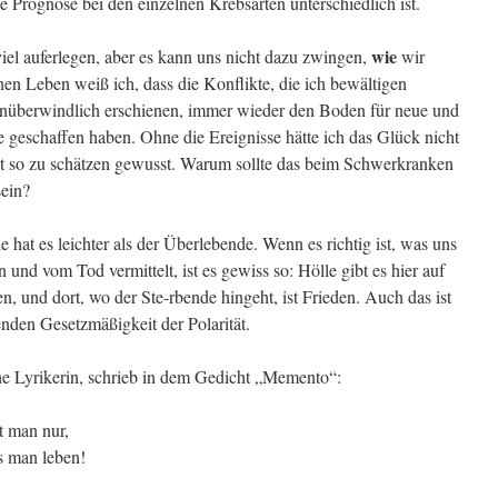
e Prognose bei den einzelnen Krebsarten unterschiedlich ist.
wie
iel auferlegen, aber es kann uns nicht dazu zwingen,
wir
en Leben weiß ich, dass die Konflikte, die ich bewältigen
nüberwindlich erschienen, immer wieder den Boden für neue und
e geschaffen haben. Ohne die Ereignisse hätte ich das Glück nicht
cht so zu schätzen gewusst. Warum sollte das beim Schwerkranken
sein?
hat es leichter als der Überlebende. Wenn es richtig ist, was uns
nd vom Tod vermittelt, ist es gewiss so: Hölle gibt es hier auf
n, und dort, wo der Ste-rbende hingeht, ist Frieden. Auch das ist
enden Gesetzmäßigkeit der Polarität.
he Lyrikerin, schrieb in dem Gedicht „Memento“:
t man nur,
s man leben!