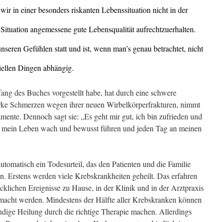
ir in einer besonders riskanten Lebenssituation nicht in der
r Situation angemessene gute Lebensqualität aufrechtzuerhalten.
n unseren Gefühlen statt und ist, wenn man’s genau betrachtet, nicht
riellen Dingen abhängig.
ang des Buches vorgestellt habe, hat durch eine schwere
rke Schmerzen wegen ihrer neuen Wirbelkörperfrakturen, nimmt
mente. Dennoch sagt sie: „Es geht mir gut, ich bin zufrieden und
nd mein Leben wach und bewusst führen und jeden Tag an meinen
utomatisch ein Todesurteil, das den Patienten und die Familie
. Erstens werden viele Krebskrankheiten geheilt. Das erfahren
lücklichen Ereignisse zu Hause, in der Klinik und in der Arztpraxis
emacht werden. Mindestens der Hälfte aller Krebskranken können
ndige Heilung durch die richtige Therapie machen. Allerdings