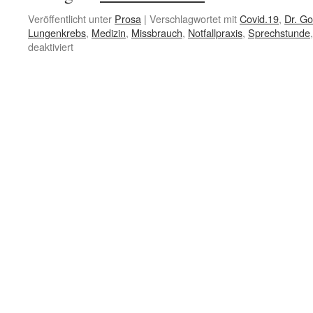
Veröffentlicht unter
Prosa
|
Verschlagwortet mit
Covid.19
,
Dr. Go
Lungenkrebs
,
Medizin
,
Missbrauch
,
Notfallpraxis
,
Sprechstunde
für
deaktiviert
Sprechstunde
mit
Dr.
Google