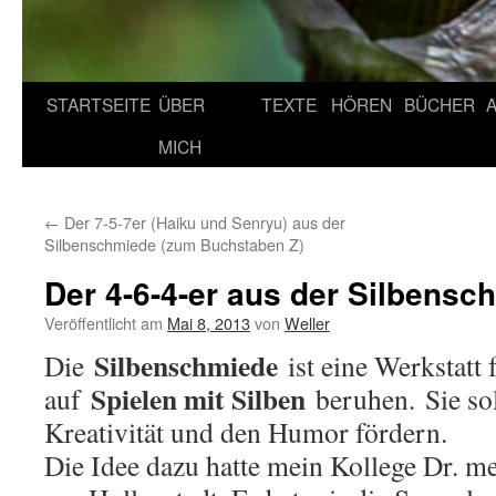
STARTSEITE
ÜBER
TEXTE
HÖREN
BÜCHER
MICH
←
Der 7-5-7er (Haiku und Senryu) aus der
Silbenschmiede (zum Buchstaben Z)
Der 4-6-4-er aus der Silbensc
Veröffentlicht am
Mai 8, 2013
von
Weller
Silbenschmiede
Die
ist eine Werkstatt 
Spielen mit Silben
auf
beruhen. Sie soll
Kreativität und den Humor fördern.
Die Idee dazu hatte mein Kollege Dr. 