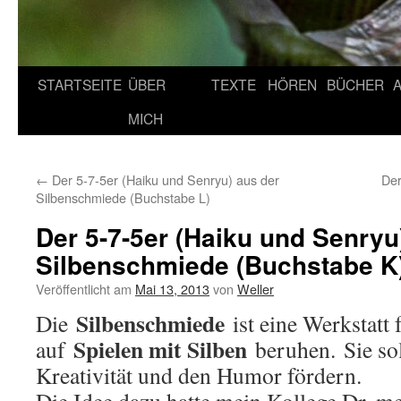
STARTSEITE
ÜBER
TEXTE
HÖREN
BÜCHER
MICH
←
Der 5-7-5er (Haiku und Senryu) aus der
Der
Silbenschmiede (Buchstabe L)
Der 5-7-5er (Haiku und Senryu
Silbenschmiede (Buchstabe K
Veröffentlicht am
Mai 13, 2013
von
Weller
Silbenschmiede
Die
ist eine Werkstatt 
Spielen mit Silben
auf
beruhen. Sie soll
Kreativität und den Humor fördern.