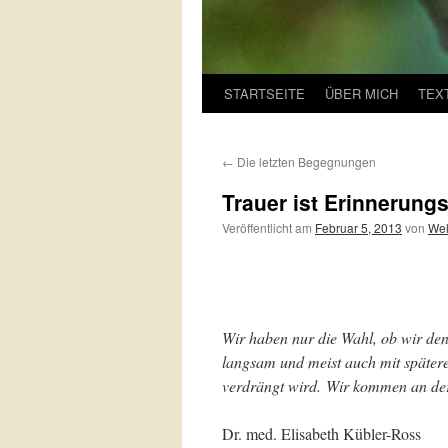
STARTSEITE
ÜBER MICH
TEX
←
Die letzten Begegnungen
Trauer ist Erinnerungs
Veröffentlicht am
Februar 5, 2013
von
Wel
Wir haben nur die Wahl, ob wir den
langsam und meist auch mit späte
verdrängt wird.
Wir kommen an der 
Dr. med. Elisabeth Kübler-Ross