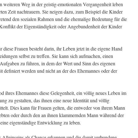
n weiteren Weg in der geistig-emotionalen Vergangenheit leben
ten Zeit nachtrauern. Sie neigen dazu, zum Beispiel die Kinder
rtretend den sozialen Rahmen und die ehemalige Bedeutung für die
 Konflikt der Eigenständigkeit oder Angebundenheit der Kinder
r diese Frauen besteht darin, ihr Leben jetzt in die eigene Hand
idungen selbst zu treffen. Sie kann sich aufmachen, einen
 Aufgaben zu führen, in dem der Wert und Sinn des eigenen
it definiert werden und nicht an der des Ehemannes oder der
 ihres Ehemannes diese Gelegenheit, ein völlig neues Leben im
g zu gestalten, das ihnen eine neue Identität und völlig
ittelt. Dies kann für Frauen gelten, die entweder von ihrem Mann
 lebten oder durch den an ihnen klammernden Mann während der
 eine eigenständige Entwicklung zu leben.
s Alleinseins als Chance erkennen und die damit verbundene