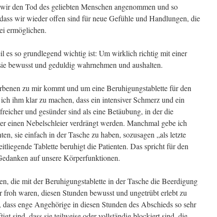
wir den Tod des geliebten Menschen angenommen und so
, dass wir wieder offen sind für neue Gefühle und Handlungen, die
ei ermöglichen.
l es so grundlegend wichtig ist: Um wirklich richtig mit einer
ie bewusst und geduldig wahrnehmen und aushalten.
rbenen zu mir kommt und um eine Beruhigungstablette für den
 ich ihm klar zu machen, dass ein intensiver Schmerz und ein
reicher und gesünder sind als eine Betäubung, in der die
ter einen Nebelschleier verdrängt werden. Manchmal gebe ich
nten, sie einfach in der Tasche zu haben, sozusagen „als letzte
tliegende Tablette beruhigt die Patienten. Das spricht für den
r Gedanken auf unsere Körperfunktionen.
n, die mit der Beruhigungstablette in der Tasche die Beerdigung
r froh waren, diesen Stunden bewusst und ungetrübt erlebt zu
n, dass enge Angehörige in diesen Stunden des Abschieds so sehr
gt sind, dass sie teilweise oder vollständig blockiert sind, die