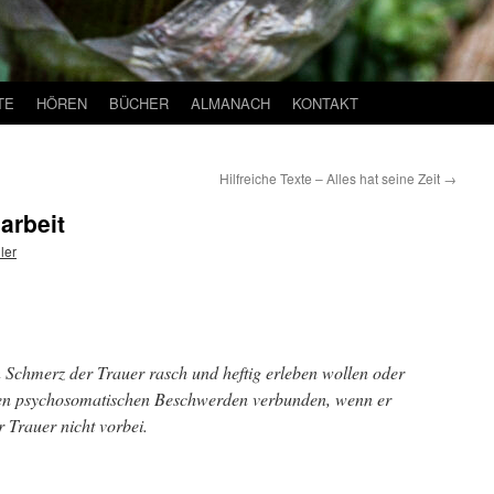
TE
HÖREN
BÜCHER
ALMANACH
KONTAKT
Hilfreiche Texte – Alles hat seine Zeit
→
arbeit
ler
 Schmerz der Trauer rasch und heftig erleben wollen oder
ren psychosomatischen Beschwerden verbunden, wenn er
Trauer nicht vorbei.