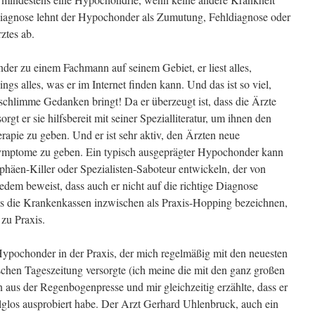
iagnose lehnt der Hypochonder als Zumutung, Fehldiagnose oder
ztes ab.
der zu einem Fachmann auf seinem Gebiet, er liest alles,
ngs alles, was er im Internet finden kann. Und das ist so viel,
schlimme Gedanken bringt! Da er überzeugt ist, dass die Ärzte
rgt er sie hilfsbereit mit seiner Spezialliteratur, um ihnen den
apie zu geben. Und er ist sehr aktiv, den Ärzten neue
 Symptome zu geben. Ein typisch ausgeprägter Hypochonder kann
phäen-Killer oder Spezialisten-Saboteur entwickeln, der von
em beweist, dass auch er nicht auf die richtige Diagnose
as die Krankenkassen inzwischen als Praxis-Hopping bezeichnen,
 zu Praxis.
Hypochonder in der Praxis, der mich regelmäßig mit den neuesten
chen Tageszeitung versorgte (ich meine die mit den ganz großen
aus der Regenbogenpresse und mir gleichzeitig erzählte, dass er
glos ausprobiert habe. Der Arzt Gerhard Uhlenbruck, auch ein