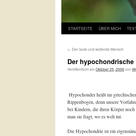
STARTSEITE
ÜBER MICH
TEX
←
Der laute und wütende Mensch
Der hypochondrische
Veröffentlicht am
Oktober 25, 2006
von
We
Hypochonder heißt im griechischen 
Rippenbogen, denn unsere Vorfahre
bei Kindern, die ihren Körper noch
man sie fragt, wo es weh tut.
Die Hypochondrie ist ein eigenstän