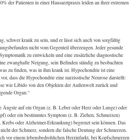
0% der Patienten in einer Hausarztpraxis leiden an ihrer extremen
, schwer krank zu sein, und er lässt sich auch von sorgfältig
ungsbefunden nicht vom Gegenteil überzeugen. Jeder gesunde
Symptomatik zu entwickeln und eine zusätzliche diagnostische
ine zwanghafte Neigung, sein Befinden ständig zu beobachten
was zu finden, was in ihm krank ist. Hypochondrie ist eine
 vor, dass die Hypochondrie eine narzisstische Neurose darstellt:
sse wie Libido von den Objekten der Außenwelt zurück und
tigende Organ.“
ie Ängste auf ein Organ (z. B. Leber oder Herz oder Lunge) oder
opf) oder ein bestimmtes Symptom (z. B. Ziehen, Schmerzen)
B. Krebs oder Alzheimer-Erkrankung) begrenzt sein können. Das
nicht der Schmerz, sondern die falsche Deutung der Schmerzen.
ich vor einem lebensbedrohlichen Herzinfarkt, bei Kopfschmerzen