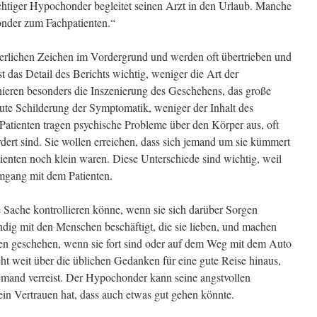
 richtiger Hypochonder begleitet seinen Arzt in den Urlaub. Manche
nder zum Fachpatienten.“
rlichen Zeichen im Vordergrund und werden oft übertrieben und
 ist das Detail des Berichts wichtig, weniger die Art der
ieren besonders die Inszenierung des Geschehens, das große
laute Schilderung der Symptomatik, weniger der Inhalt des
atienten tragen psychische Probleme über den Körper aus, oft
ordert sind. Sie wollen erreichen, dass sich jemand um sie kümmert
atienten noch klein waren. Diese Unterschiede sind wichtig, weil
mgang mit dem Patienten.
 Sache kontrollieren könne, wenn sie sich darüber Sorgen
ndig mit den Menschen beschäftigt, die sie lieben, und machen
nen geschehen, wenn sie fort sind oder auf dem Weg mit dem Auto
t weit über die üblichen Gedanken für eine gute Reise hinaus,
emand verreist. Der Hypochonder kann seine angstvollen
ein Vertrauen hat, dass auch etwas gut gehen könnte.