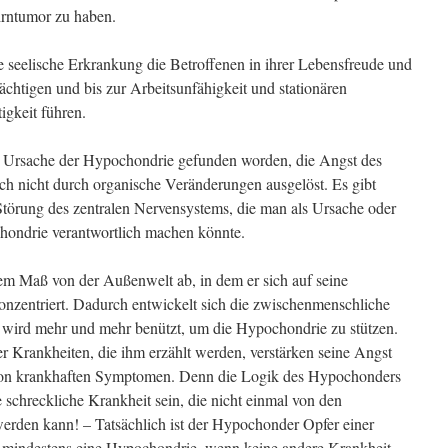
Hirntumor zu haben.
seelische Erkrankung die Betroffenen in ihrer Lebensfreude und
rächtigen und bis zur Arbeitsunfähigkeit und stationären
igkeit führen.
he Ursache der Hypochondrie gefunden worden, die Angst des
ch nicht durch organische Veränderungen ausgelöst. Es gibt
törung des zentralen Nervensystems, die man als Ursache oder
ondrie verantwortlich machen könnte.
m Maß von der Außenwelt ab, in dem er sich auf seine
zentriert. Dadurch entwickelt sich die zwischenmenschliche
wird mehr und mehr benützt, um die Hypochondrie zu stützen.
über Krankheiten, die ihm erzählt werden, verstärken seine Angst
 von krankhaften Symptomen. Denn die Logik des Hypochonders
 schreckliche Krankheit sein, die nicht einmal von den
werden kann! – Tatsächlich ist der Hypochonder Opfer einer
h mindestens eine Hypochondrie, wenn keine andere Krankheit