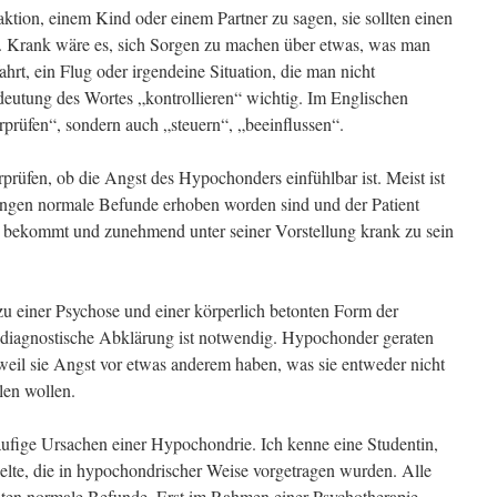
aktion, einem Kind oder einem Partner zu sagen, sie sollten einen
. Krank wäre es, sich Sorgen zu machen über etwas, was man
ahrt, ein Flug oder irgendeine Situation, die man nicht
deutung des Wortes „kontrollieren“ wichtig. Im Englischen
erprüfen“, sondern auch „steuern“, „beeinflussen“.
rüfen, ob die Angst des Hypochonders einfühlbar ist. Meist ist
rungen normale Befunde erhoben worden sind und der Patient
bekommt und zunehmend unter seiner Vorstellung krank zu sein
 einer Psychose und einer körperlich betonten Form der
aldiagnostische Abklärung ist notwendig. Hypochonder geraten
eil sie Angst vor etwas anderem haben, was sie entweder nicht
len wollen.
äufige Ursachen einer Hypochondrie. Ich kenne eine Studentin,
elte, die in hypochondrischer Weise vorgetragen wurden. Alle
ten normale Befunde. Erst im Rahmen einer Psychotherapie