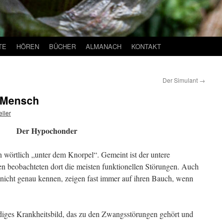
TE
HÖREN
BÜCHER
ALMANACH
KONTAKT
Der Simulant
→
 Mensch
ller
Der Hypochonder
wörtlich „unter dem Knorpel“. Gemeint ist der untere
n beobachteten dort die meisten funktionellen Störungen. Auch
 nicht genau kennen, zeigen fast immer auf ihren Bauch, wenn
diges Krankheitsbild, das zu den Zwangsstörungen gehört und