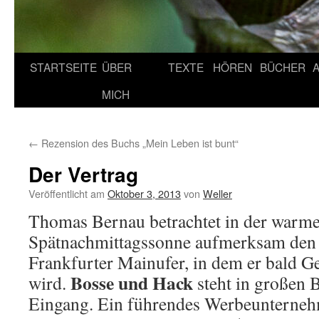
STARTSEITE
ÜBER
TEXTE
HÖREN
BÜCHER
MICH
←
Rezension des Buchs „Mein Leben ist bunt“
Der Vertrag
Veröffentlicht am
Oktober 3, 2013
von
Weller
Thomas Bernau betrachtet in der warm
Spätnachmittagssonne aufmerksam de
Frankfurter Mainufer, in dem er bald Ge
Bosse und Hack
wird.
steht in großen 
Eingang. Ein führendes Werbeunterneh