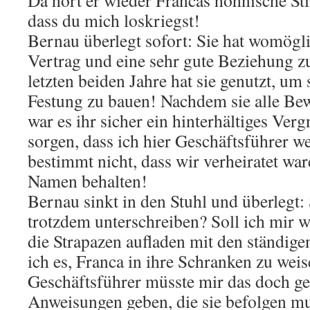
Da hört er wieder Francas höhnische St
dass du mich loskriegst!
Bernau überlegt sofort: Sie hat womögli
Vertrag und eine sehr gute Beziehung z
letzten beiden Jahre hat sie genutzt, um 
Festung zu bauen! Nachdem sie alle Bew
war es ihr sicher ein hinterhältiges Ver
sorgen, dass ich hier Geschäftsführer w
bestimmt nicht, dass wir verheiratet ware
Namen behalten!
Bernau sinkt in den Stuhl und überlegt: 
trotzdem unterschreiben? Soll ich mir 
die Strapazen aufladen mit den ständig
ich es, Franca in ihre Schranken zu wei
Geschäftsführer müsste mir das doch ge
Anweisungen geben, die sie befolgen mu