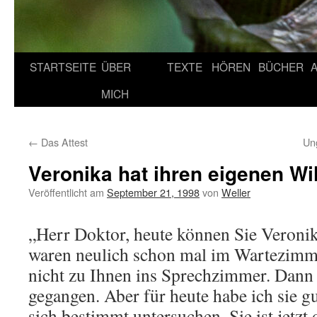
STARTSEITE
ÜBER
TEXTE
HÖREN
BÜCHER
MICH
←
Das Attest
Un
Veronika hat ihren eigenen Wi
Veröffentlicht am
September 21, 1998
von
Weller
„Herr Doktor, heute können Sie Veroni
waren neulich schon mal im Wartezimmer
nicht zu Ihnen ins Sprechzimmer. Dann 
gegangen. Aber für heute habe ich sie gut
sich bestimmt untersuchen. Sie ist jetzt 