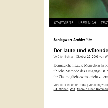
STARTSEITE
ÜBER MICH
TEX
Wut
Schlagwort-Archiv:
Der laute und wütend
Veröffentlicht am
Oktober 25, 2006
von
We
Kennzeichen Laute Menschen haben in
übliche Methode des Umgangs ist. 
ihr Ziel möglicherweise nicht zu er
Veröffentlicht unter
Prosa
|
Verschlagworte
Situationen
,
Wut
|
Schreib einen Kommen