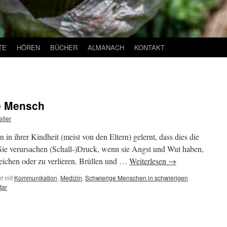
TE
HÖREN
BÜCHER
ALMANACH
KONTAKT
e Mensch
ller
 ihrer Kindheit (meist von den Eltern) gelernt, dass dies die
Sie verursachen (Schall-)Druck, wenn sie Angst und Wut haben,
reichen oder zu verlieren. Brüllen und …
Weiterlesen
→
t mit
Kommunikation
,
Medizin
,
Schwierige Menschen in schwierigen
tar