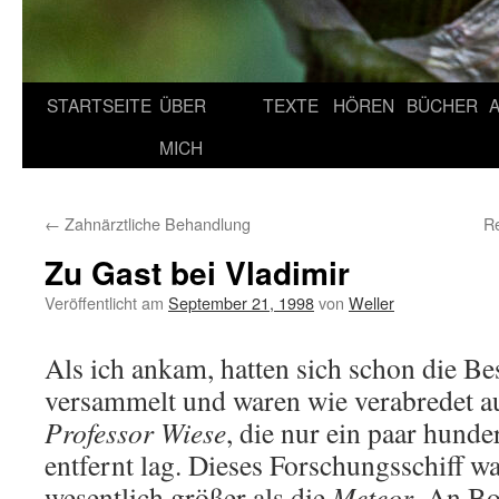
STARTSEITE
ÜBER
TEXTE
HÖREN
BÜCHER
MICH
←
Zahnärztliche Behandlung
Re
Zu Gast bei Vladimir
Veröffentlicht am
September 21, 1998
von
Weller
Als ich ankam, hatten sich schon die B
versammelt und waren wie verabredet 
Professor Wiese
, die nur ein paar hund
entfernt lag. Dieses Forschungsschiff war
wesentlich größer als die
Meteor
. An Bo