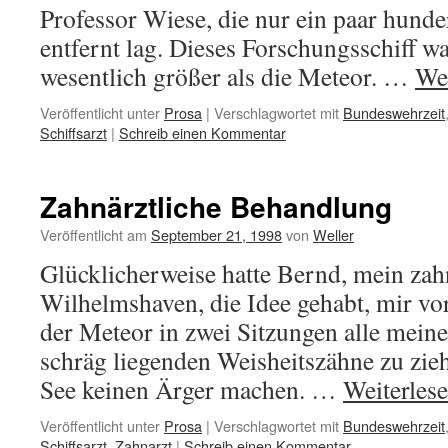
Professor Wiese, die nur ein paar hund
entfernt lag. Dieses Forschungsschiff war
wesentlich größer als die Meteor. …
We
Veröffentlicht unter
Prosa
|
Verschlagwortet mit
Bundeswehrzeit
Schiffsarzt
|
Schreib einen Kommentar
Zahnärztliche Behandlung
Veröffentlicht am
September 21, 1998
von
Weller
Glücklicherweise hatte Bernd, mein zahn
Wilhelmshaven, die Idee gehabt, mir vo
der Meteor in zwei Sitzungen alle meine 
schräg liegenden Weisheitszähne zu zieh
See keinen Ärger machen. …
Weiterles
Veröffentlicht unter
Prosa
|
Verschlagwortet mit
Bundeswehrzeit
Schiffsarzt
,
Zahnarzt
|
Schreib einen Kommentar