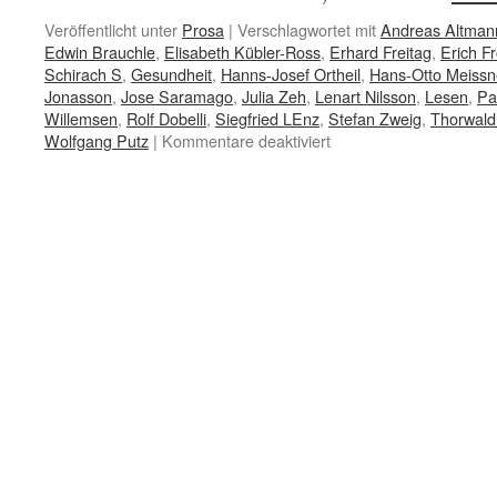
Veröffentlicht unter
Prosa
|
Verschlagwortet mit
Andreas Altman
Edwin Brauchle
,
Elisabeth Kübler-Ross
,
Erhard Freitag
,
Erich 
Schirach S
,
Gesundheit
,
Hanns-Josef Ortheil
,
Hans-Otto Meissn
Jonasson
,
Jose Saramago
,
Julia Zeh
,
Lenart Nilsson
,
Lesen
,
Pa
Willemsen
,
Rolf Dobelli
,
Siegfried LEnz
,
Stefan Zweig
,
Thorwald
für
Wolfgang Putz
|
Kommentare deaktiviert
Macht
Lesen
gesund?