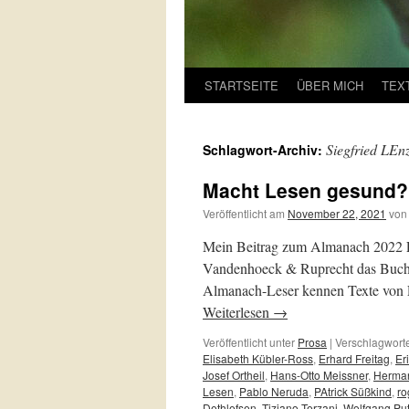
STARTSEITE
ÜBER MICH
TEX
Siegfried LEn
Schlagwort-Archiv:
Macht Lesen gesund?
Veröffentlicht am
November 22, 2021
von
Mein Beitrag zum Almanach 2022 Fr
Vandenhoeck & Ruprecht das Buch L
Almanach-Leser kennen Texte von F
Weiterlesen
→
Veröffentlicht unter
Prosa
|
Verschlagworte
Elisabeth Kübler-Ross
,
Erhard Freitag
,
Er
Josef Ortheil
,
Hans-Otto Meissner
,
Herma
Lesen
,
Pablo Neruda
,
PAtrick Süßkind
,
ro
Dethlefsen
,
Tiziano Terzani
,
Wolfgang Pu