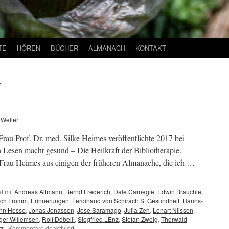
TE
HÖREN
BÜCHER
ALMANACH
KONTAKT
z
Weller
au Prof. Dr. med. Silke Heimes veröffentlichte 2017 bei
esen macht gesund – Die Heilkraft der Bibliotherapie.
rau Heimes aus einigen der früheren Almanache, die ich …
t mit
Andreas Altmann
,
Bernd Frederich
,
Dale Carnegie
,
Edwin Brauchle
,
ich Fromm
,
Erinnerungen
,
Ferdinand von Schirach S
,
Gesundheit
,
Hanns-
nn Hesse
,
Jonas Jonasson
,
Jose Saramago
,
Julia Zeh
,
Lenart Nilsson
,
ger Willemsen
,
Rolf Dobelli
,
Siegfried LEnz
,
Stefan Zweig
,
Thorwald
für
tz
|
Kommentare deaktiviert