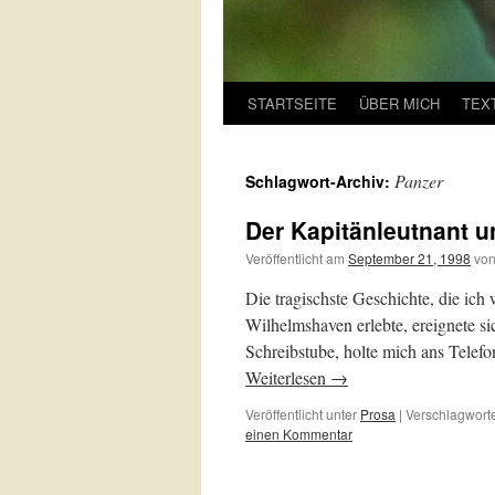
STARTSEITE
ÜBER MICH
TEX
Panzer
Schlagwort-Archiv:
Der Kapitänleutnant u
Veröffentlicht am
September 21, 1998
vo
Die tragischste Geschichte, die ich 
Wilhelmshaven erlebte, ereignete si
Schreibstube, holte mich ans Telefon,
Weiterlesen
→
Veröffentlicht unter
Prosa
|
Verschlagworte
einen Kommentar