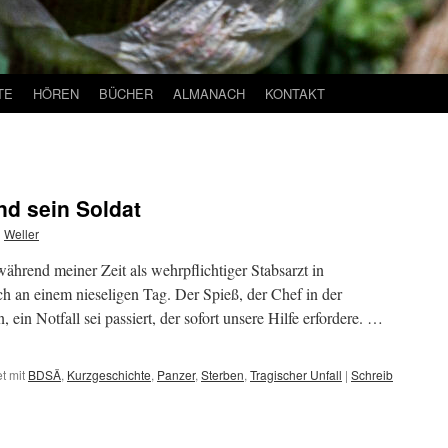
TE
HÖREN
BÜCHER
ALMANACH
KONTAKT
nd sein Soldat
n
Weller
während meiner Zeit als wehrpflichtiger Stabsarzt in
ch an einem nieseligen Tag. Der Spieß, der Chef in der
 ein Notfall sei passiert, der sofort unsere Hilfe erfordere. …
t mit
BDSÄ
,
Kurzgeschichte
,
Panzer
,
Sterben
,
Tragischer Unfall
|
Schreib