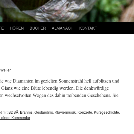
TE
HÖREN
BÜCHER
ALMANACH
KONTAKT
Weller
e wie Diamanten im gezielten Sonnenstrahl hell aufblitzen und
n Glanz wie eine Blüte lebendig werden. Die denkwürdige
n wechselvollen Wogen des dahin treibenden Geschehens. Sie
t mit
BDSÄ
,
Brahms
,
Geständnis
,
Klaviermusik
,
Konzerte
,
Kurzgeschichte
,
b einen Kommentar