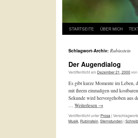
STARTSEITE
ÜBER MICH
TEX
Rubinstein
Schlagwort-Archiv:
Der Augendialog
Veröffentlicht am
Dezember 21, 2000
von
Es gibt kurze Momente im Leben, di
mit ihrem einmaligen und kostbare
Sekunde wird hervorgehoben aus de
…
Weiterlesen
→
Veröffentlicht unter
Prosa
|
Verschlagworte
Musik
,
Rubinstein
,
Sternstunden
|
Schrei