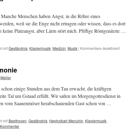
alle
immer
ehrlich
 Manche Menschen haben Angst, in die Röhre eines
wären?
rden, weil sie die Enge nicht ertragen oder wissen, dass es dort
h keine Platzangst, aber Lärm stört mich. Pfiffige Röntgenärzte …
für
t mit
Geständnis
,
Klaviermusik
,
Medizin
,
Musik
|
Kommentare deaktiviert
Beethove
gewinnt
gegen
monie
Kernspin
Weller
schon einige Stunden aus dem Tau erwacht, die kräftigen
eite Tal um Gstaad erfüllt. Wir saßen im Morgengottesdienst in
e den vom Saanenmöser herabschauenden Gast schon von …
t mit
Beethoven
,
Geständnis
,
Hephzibah Menuhin
,
Klaviermusik
,
n Kommentar