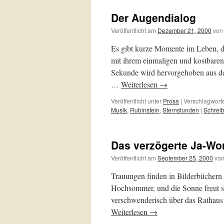
Der Augendialog
Veröffentlicht am
Dezember 21, 2000
von
Es gibt kurze Momente im Leben, di
mit ihrem einmaligen und kostbare
Sekunde wird hervorgehoben aus de
…
Weiterlesen
→
Veröffentlicht unter
Prosa
|
Verschlagworte
Musik
,
Rubinstein
,
Sternstunden
|
Schrei
Das verzögerte Ja-Wo
Veröffentlicht am
September 25, 2000
vo
Trauungen finden in Bilderbüchern un
Hochsommer, und die Sonne freut si
verschwenderisch über das Rathaus 
Weiterlesen
→