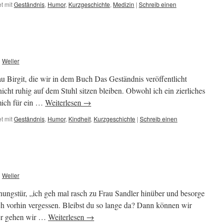
t mit
Geständnis
,
Humor
,
Kurzgeschichte
,
Medizin
|
Schreib einen
n
Weller
au Birgit, die wir in dem Buch Das Geständnis veröffentlicht
icht ruhig auf dem Stuhl sitzen bleiben. Obwohl ich ein zierliches
ich für ein …
Weiterlesen
→
t mit
Geständnis
,
Humor
,
Kindheit
,
Kurzgeschichte
|
Schreib einen
n
Weller
nungstür, „ich geh mal rasch zu Frau Sandler hinüber und besorge
h vorhin vergessen. Bleibst du so lange da? Dann können wir
ter gehen wir …
Weiterlesen
→