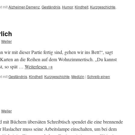
t mit
Alzheimer-Demenz
,
Geständnis
,
Humor
,
Kindheit
,
Kurzgeschichte
,
rlich
n
Weller
 wir mit dieser Partie fertig sind, gehen wir ins Bett!“, sagt
-Karten an die Reihen auf dem Wohnzimmertisch. „Du kannst
st, so spät …
Weiterlesen
→
t mit
Geständnis
,
Kindheit
,
Kurzgeschichte
,
Medizin
|
Schreib einen
n
Weller
 mit Büchern übersäten Schreibtisch spendet die eine brennende
r Haslacher muss seine Arbeitslampe einschalten, um bei dem