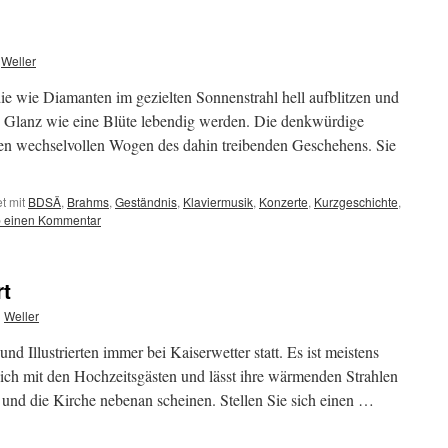
Weller
e wie Diamanten im gezielten Sonnenstrahl hell aufblitzen und
n Glanz wie eine Blüte lebendig werden. Die denkwürdige
n wechselvollen Wogen des dahin treibenden Geschehens. Sie
t mit
BDSÄ
,
Brahms
,
Geständnis
,
Klaviermusik
,
Konzerte
,
Kurzgeschichte
,
b einen Kommentar
rt
n
Weller
d Illustrierten immer bei Kaiserwetter statt. Es ist meistens
ch mit den Hochzeitsgästen und lässt ihre wärmenden Strahlen
und die Kirche nebenan scheinen. Stellen Sie sich einen …