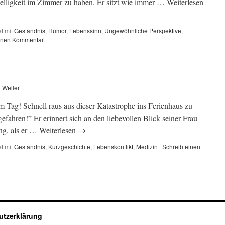
lligkeit im Zimmer zu haben. Er sitzt wie immer …
Weiterlesen
t mit
Geständnis
,
Humor
,
Lebenssinn
,
Ungewöhnliche Perspektive
,
einen Kommentar
n
Weller
 Tag! Schnell raus aus dieser Katastrophe ins Ferienhaus zu
gefahren!” Er erinnert sich an den liebevollen Blick seiner Frau
ng, als er …
Weiterlesen
→
t mit
Geständnis
,
Kurzgeschichte
,
Lebenskonflikt
,
Medizin
|
Schreib einen
utzerklärung