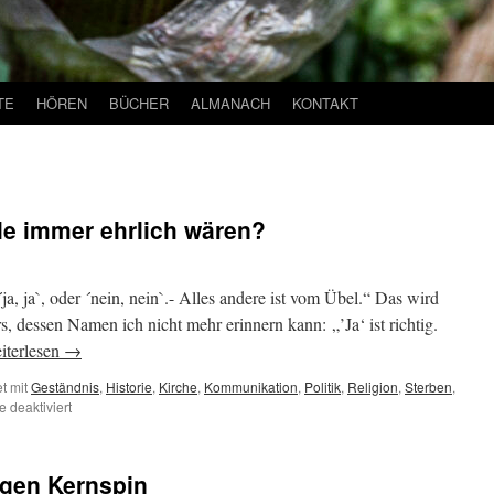
TE
HÖREN
BÜCHER
ALMANACH
KONTAKT
le immer ehrlich wären?
´ja, ja`, oder ´nein, nein`.- Alles andere ist vom Übel.“ Das wird
s, dessen Namen ich nicht mehr erinnern kann: „’Ja‘ ist richtig.
iterlesen
→
t mit
Geständnis
,
Historie
,
Kirche
,
Kommunikation
,
Politik
,
Religion
,
Sterben
,
für
 deaktiviert
Was
wäre,
wenn
gen Kernspin
wir