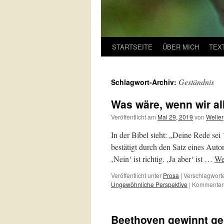
STARTSEITE
ÜBER MICH
TEX
Geständnis
Schlagwort-Archiv:
Was wäre, wenn wir al
Veröffentlicht am
Mai 29, 2019
von
Weller
In der Bibel steht: „Deine Rede sei 
bestätigt durch den Satz eines Autor
‚Nein‘ ist richtig. ‚Ja aber‘ ist …
We
Veröffentlicht unter
Prosa
|
Verschlagworte
Ungewöhnliche Perspektive
|
Kommentare
Beethoven gewinnt ge